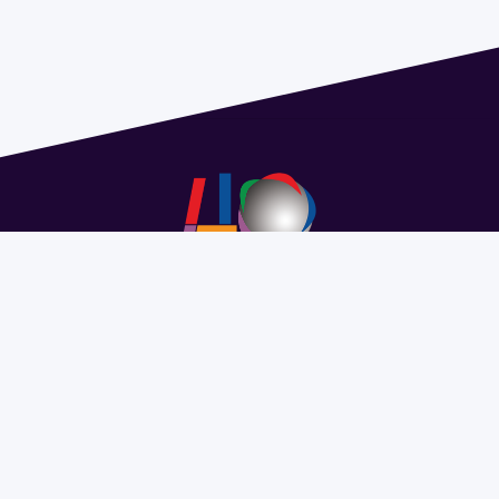
Address 1614 Isidoro de María. Floor 6 - Faculty of
Chemistry | Call (+598) 2924 1925 extension 1612 |
pedeciba@pedeciba.edu.uy
Razón Social: PROGRAMA DE DESARROLLO DE LAS
CIENCIAS BASICAS PEDECIBA