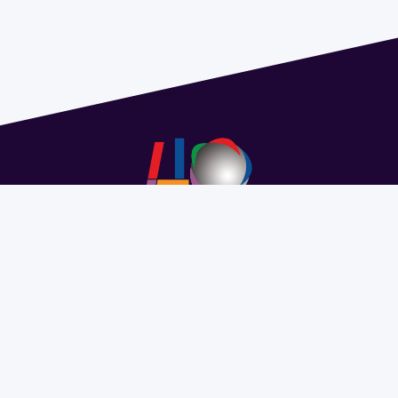
Address 1614 Isidoro de María. Floor 6 - Faculty of
Chemistry | Call (+598) 2924 1925 extension 1612 |
pedeciba@pedeciba.edu.uy
Razón Social: PROGRAMA DE DESARROLLO DE LAS
CIENCIAS BASICAS PEDECIBA