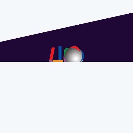
Address 1614 Isidoro de María. Floor 6 - Faculty of
Chemistry | Call (+598) 2924 1925 extension 1612 |
pedeciba@pedeciba.edu.uy
Razón Social: PROGRAMA DE DESARROLLO DE LAS
CIENCIAS BASICAS PEDECIBA