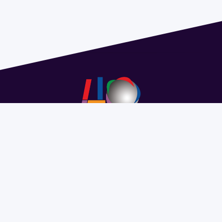
Address 1614 Isidoro de María. Floor 6 - Faculty of
Chemistry | Call (+598) 2924 1925 extension 1612 |
pedeciba@pedeciba.edu.uy
Razón Social: PROGRAMA DE DESARROLLO DE LAS
CIENCIAS BASICAS PEDECIBA