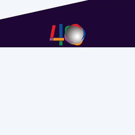
Address 1614 Isidoro de María. Floor 6 - Faculty of
Chemistry | Call (+598) 2924 1925 extension 1612 |
pedeciba@pedeciba.edu.uy
Razón Social: PROGRAMA DE DESARROLLO DE LAS
CIENCIAS BASICAS PEDECIBA
#SomosPEDECIBA
Programa de Desarrollo de las
Ciencias Básicas