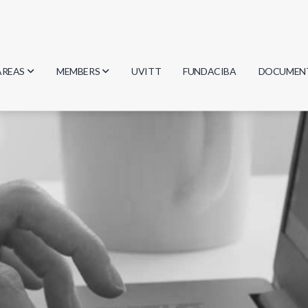
AREAS
MEMBERS
UVITT
FUNDACIBA
DOCUMEN
Biology
Researchers
Minutes
Physics
Students
Regulation
Geosciences
Graduates
Document
Computer Science
Mathematics
Chemistry