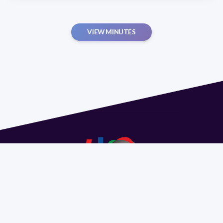
VIEW MINUTES
Address 1614 Isidoro de María. Floor 6 - Faculty of
Chemistry | Call (+598) 2924 1925 extension 1612 |
pedeciba@pedeciba.edu.uy