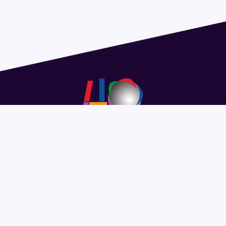
Address 1614 Isidoro de María. Floor 6 - Faculty of
Chemistry | Call (+598) 2924 1925 extension 1612 |
pedeciba@pedeciba.edu.uy
Razón Social: PROGRAMA DE DESARROLLO DE LAS
CIENCIAS BASICAS PEDECIBA