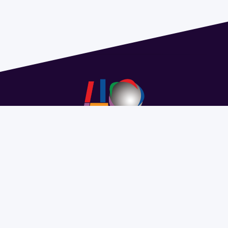
Address 1614 Isidoro de María. Floor 6 - Faculty of
Chemistry | Call (+598) 2924 1925 extension 1612 |
pedeciba@pedeciba.edu.uy
Razón Social: PROGRAMA DE DESARROLLO DE LAS
CIENCIAS BASICAS PEDECIBA