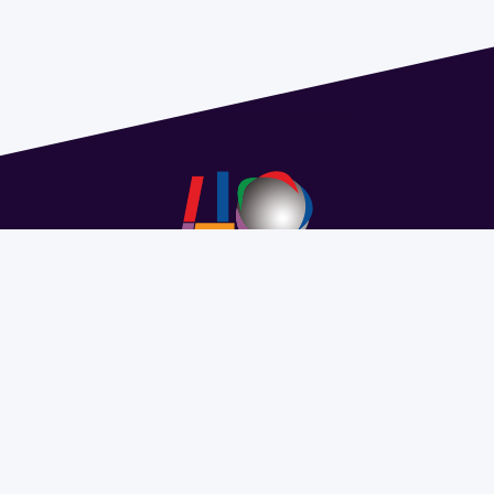
Address 1614 Isidoro de María. Floor 6 - Faculty of
Chemistry | Call (+598) 2924 1925 extension 1612 |
pedeciba@pedeciba.edu.uy
Razón Social: PROGRAMA DE DESARROLLO DE LAS
CIENCIAS BASICAS PEDECIBA