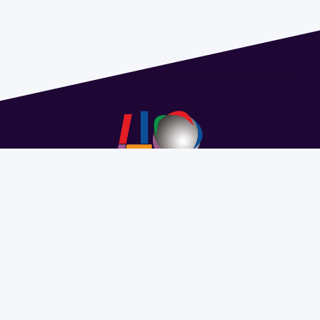
Address 1614 Isidoro de María. Floor 6 - Faculty of
Chemistry | Call (+598) 2924 1925 extension 1612 |
pedeciba@pedeciba.edu.uy
Razón Social: PROGRAMA DE DESARROLLO DE LAS
CIENCIAS BASICAS PEDECIBA