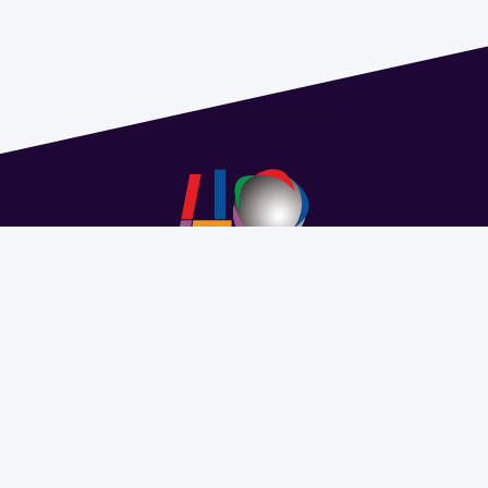
Address 1614 Isidoro de María. Floor 6 - Faculty of
Chemistry | Call (+598) 2924 1925 extension 1612 |
pedeciba@pedeciba.edu.uy
Razón Social: PROGRAMA DE DESARROLLO DE LAS
CIENCIAS BASICAS PEDECIBA