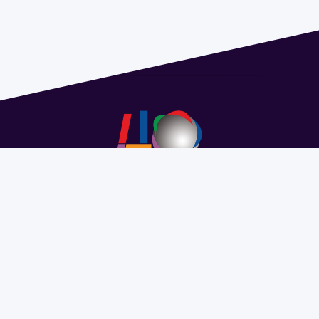
Address 1614 Isidoro de María. Floor 6 - Faculty of
Chemistry | Call (+598) 2924 1925 extension 1612 |
pedeciba@pedeciba.edu.uy
Razón Social: PROGRAMA DE DESARROLLO DE LAS
CIENCIAS BASICAS PEDECIBA