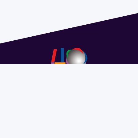
Address 1614 Isidoro de María. Floor 6 - Faculty of
Chemistry | Call (+598) 2924 1925 extension 1612 |
pedeciba@pedeciba.edu.uy
Razón Social: PROGRAMA DE DESARROLLO DE LAS
CIENCIAS BASICAS PEDECIBA