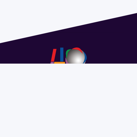
Address 1614 Isidoro de María. Floor 6 - Faculty of
Chemistry | Call (+598) 2924 1925 extension 1612 |
pedeciba@pedeciba.edu.uy
Razón Social: PROGRAMA DE DESARROLLO DE LAS
CIENCIAS BASICAS PEDECIBA