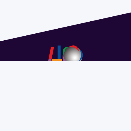
Address 1614 Isidoro de María. Floor 6 - Faculty of
Chemistry | Call (+598) 2924 1925 extension 1612 |
pedeciba@pedeciba.edu.uy
Razón Social: PROGRAMA DE DESARROLLO DE LAS
CIENCIAS BASICAS PEDECIBA