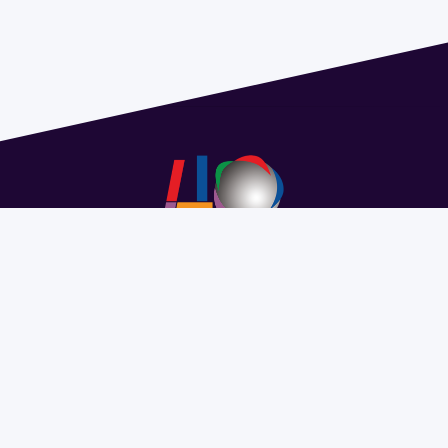
Address 1614 Isidoro de María. Floor 6 - Faculty of
Chemistry | Call (+598) 2924 1925 extension 1612 |
pedeciba@pedeciba.edu.uy
Razón Social: PROGRAMA DE DESARROLLO DE LAS
CIENCIAS BASICAS PEDECIBA