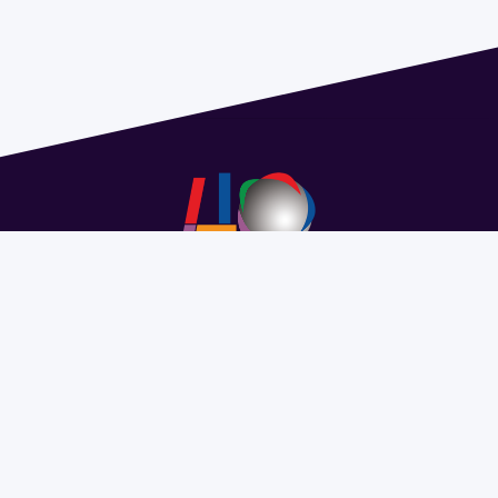
Address 1614 Isidoro de María. Floor 6 - Faculty of
Chemistry | Call (+598) 2924 1925 extension 1612 |
pedeciba@pedeciba.edu.uy
Razón Social: PROGRAMA DE DESARROLLO DE LAS
CIENCIAS BASICAS PEDECIBA