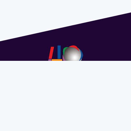
Address 1614 Isidoro de María. Floor 6 - Faculty of
Chemistry | Call (+598) 2924 1925 extension 1612 |
pedeciba@pedeciba.edu.uy
Razón Social: PROGRAMA DE DESARROLLO DE LAS
CIENCIAS BASICAS PEDECIBA