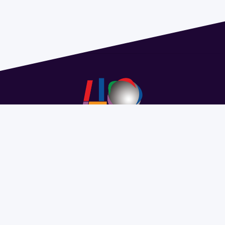
Address 1614 Isidoro de María. Floor 6 - Faculty of
Chemistry | Call (+598) 2924 1925 extension 1612 |
pedeciba@pedeciba.edu.uy
Razón Social: PROGRAMA DE DESARROLLO DE LAS
CIENCIAS BASICAS PEDECIBA