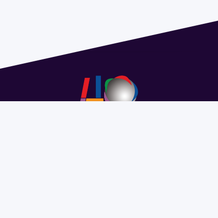
Address 1614 Isidoro de María. Floor 6 - Faculty of
Chemistry | Call (+598) 2924 1925 extension 1612 |
pedeciba@pedeciba.edu.uy
Razón Social: PROGRAMA DE DESARROLLO DE LAS
CIENCIAS BASICAS PEDECIBA