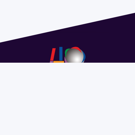
Address 1614 Isidoro de María. Floor 6 - Faculty of
Chemistry | Call (+598) 2924 1925 extension 1612 |
pedeciba@pedeciba.edu.uy
Razón Social: PROGRAMA DE DESARROLLO DE LAS
CIENCIAS BASICAS PEDECIBA