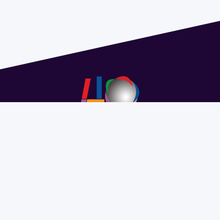
Address 1614 Isidoro de María. Floor 6 - Faculty of
Chemistry | Call (+598) 2924 1925 extension 1612 |
pedeciba@pedeciba.edu.uy
Razón Social: PROGRAMA DE DESARROLLO DE LAS
CIENCIAS BASICAS PEDECIBA