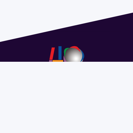
Address 1614 Isidoro de María. Floor 6 - Faculty of
Chemistry | Call (+598) 2924 1925 extension 1612 |
pedeciba@pedeciba.edu.uy
Razón Social: PROGRAMA DE DESARROLLO DE LAS
CIENCIAS BASICAS PEDECIBA