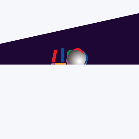
Address 1614 Isidoro de María. Floor 6 - Faculty of
Chemistry | Call (+598) 2924 1925 extension 1612 |
pedeciba@pedeciba.edu.uy
Razón Social: PROGRAMA DE DESARROLLO DE LAS
CIENCIAS BASICAS PEDECIBA