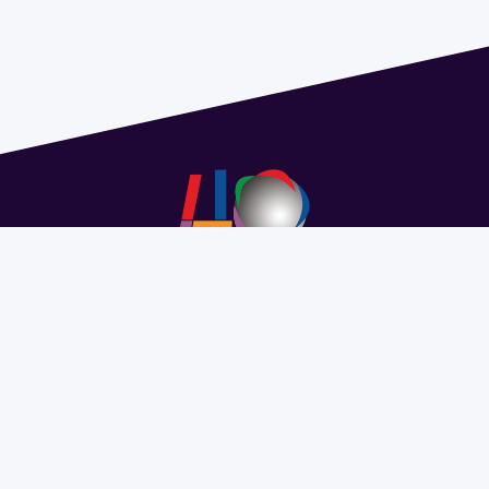
Address 1614 Isidoro de María. Floor 6 - Faculty of
Chemistry | Call (+598) 2924 1925 extension 1612 |
pedeciba@pedeciba.edu.uy
Razón Social: PROGRAMA DE DESARROLLO DE LAS
CIENCIAS BASICAS PEDECIBA