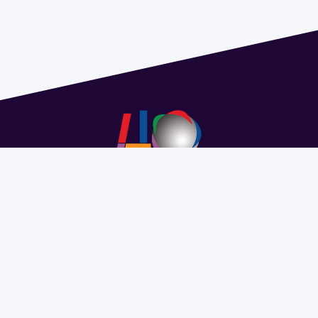
Address 1614 Isidoro de María. Floor 6 - Faculty of
Chemistry | Call (+598) 2924 1925 extension 1612 |
pedeciba@pedeciba.edu.uy
Razón Social: PROGRAMA DE DESARROLLO DE LAS
CIENCIAS BASICAS PEDECIBA