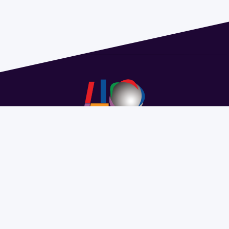
Address 1614 Isidoro de María. Floor 6 - Faculty of
Chemistry | Call (+598) 2924 1925 extension 1612 |
pedeciba@pedeciba.edu.uy
Razón Social: PROGRAMA DE DESARROLLO DE LAS
CIENCIAS BASICAS PEDECIBA