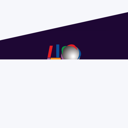
Address 1614 Isidoro de María. Floor 6 - Faculty of
Chemistry | Call (+598) 2924 1925 extension 1612 |
pedeciba@pedeciba.edu.uy
Razón Social: PROGRAMA DE DESARROLLO DE LAS
CIENCIAS BASICAS PEDECIBA