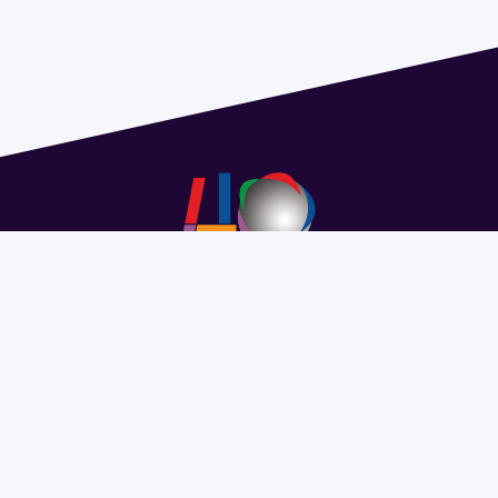
Address 1614 Isidoro de María. Floor 6 - Faculty of
Chemistry | Call (+598) 2924 1925 extension 1612 |
pedeciba@pedeciba.edu.uy
Razón Social: PROGRAMA DE DESARROLLO DE LAS
CIENCIAS BASICAS PEDECIBA