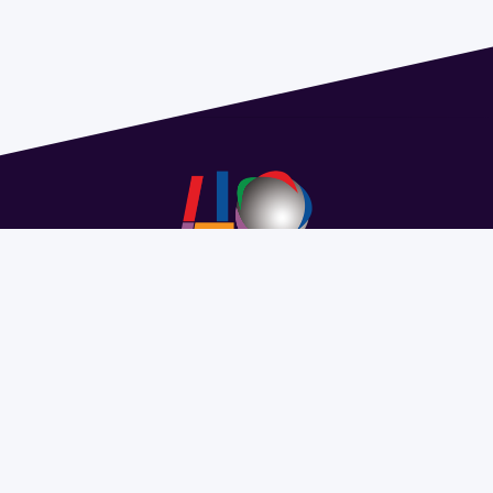
Address 1614 Isidoro de María. Floor 6 - Faculty of
Chemistry | Call (+598) 2924 1925 extension 1612 |
pedeciba@pedeciba.edu.uy
Razón Social: PROGRAMA DE DESARROLLO DE LAS
CIENCIAS BASICAS PEDECIBA