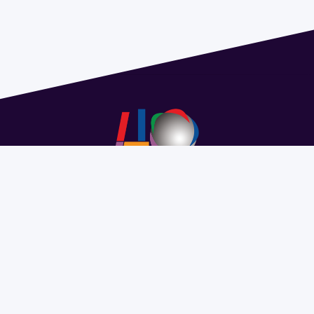
Address 1614 Isidoro de María. Floor 6 - Faculty of
Chemistry | Call (+598) 2924 1925 extension 1612 |
pedeciba@pedeciba.edu.uy
Razón Social: PROGRAMA DE DESARROLLO DE LAS
CIENCIAS BASICAS PEDECIBA