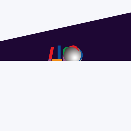
Address 1614 Isidoro de María. Floor 6 - Faculty of
Chemistry | Call (+598) 2924 1925 extension 1612 |
pedeciba@pedeciba.edu.uy
Razón Social: PROGRAMA DE DESARROLLO DE LAS
CIENCIAS BASICAS PEDECIBA