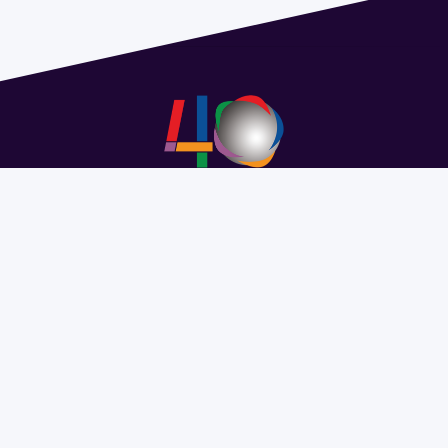
Address 1614 Isidoro de María. Floor 6 - Faculty of
Chemistry | Call (+598) 2924 1925 extension 1612 |
pedeciba@pedeciba.edu.uy
Razón Social: PROGRAMA DE DESARROLLO DE LAS
CIENCIAS BASICAS PEDECIBA
#SomosPEDECIBA
Programa de Desarrollo de las
Ciencias Básicas