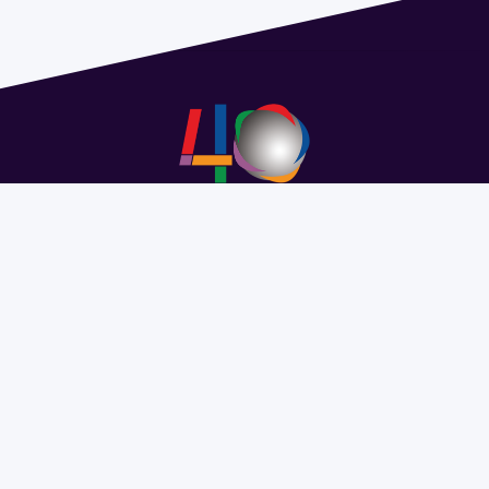
Address 1614 Isidoro de María. Floor 6 - Faculty of
Chemistry | Call (+598) 2924 1925 extension 1612 |
pedeciba@pedeciba.edu.uy
Razón Social: PROGRAMA DE DESARROLLO DE LAS
CIENCIAS BASICAS PEDECIBA
#SomosPEDECIBA
Programa de Desarrollo de las
Ciencias Básicas