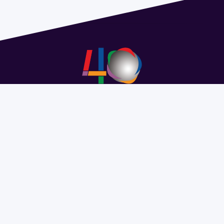
Address 1614 Isidoro de María. Floor 6 - Faculty of
Chemistry | Call (+598) 2924 1925 extension 1612 |
pedeciba@pedeciba.edu.uy
Razón Social: PROGRAMA DE DESARROLLO DE LAS
CIENCIAS BASICAS PEDECIBA
#SomosPEDECIBA
Programa de Desarrollo de las
Ciencias Básicas