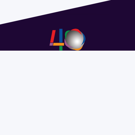
Address 1614 Isidoro de María. Floor 6 - Faculty of
Chemistry | Call (+598) 2924 1925 extension 1612 |
pedeciba@pedeciba.edu.uy
Razón Social: PROGRAMA DE DESARROLLO DE LAS
CIENCIAS BASICAS PEDECIBA
#SomosPEDECIBA
Programa de Desarrollo de las
Ciencias Básicas