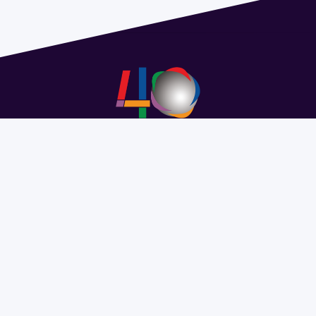
Address 1614 Isidoro de María. Floor 6 - Faculty of
Chemistry | Call (+598) 2924 1925 extension 1612 |
pedeciba@pedeciba.edu.uy
Razón Social: PROGRAMA DE DESARROLLO DE LAS
CIENCIAS BASICAS PEDECIBA
#SomosPEDECIBA
Programa de Desarrollo de las
Ciencias Básicas