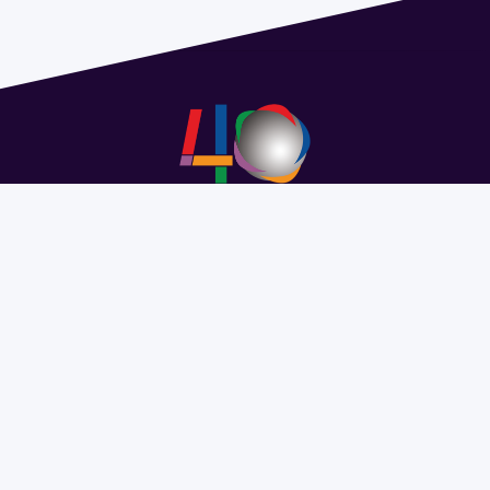
Address 1614 Isidoro de María. Floor 6 - Faculty of
Chemistry | Call (+598) 2924 1925 extension 1612 |
pedeciba@pedeciba.edu.uy
Razón Social: PROGRAMA DE DESARROLLO DE LAS
CIENCIAS BASICAS PEDECIBA
#SomosPEDECIBA
Programa de Desarrollo de las
Ciencias Básicas