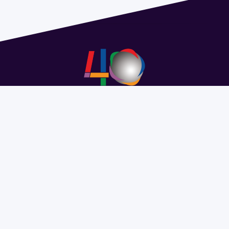
Address 1614 Isidoro de María. Floor 6 - Faculty of
Chemistry | Call (+598) 2924 1925 extension 1612 |
pedeciba@pedeciba.edu.uy
Razón Social: PROGRAMA DE DESARROLLO DE LAS
CIENCIAS BASICAS PEDECIBA
#SomosPEDECIBA
Programa de Desarrollo de las
Ciencias Básicas