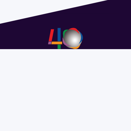
Address 1614 Isidoro de María. Floor 6 - Faculty of
Chemistry | Call (+598) 2924 1925 extension 1612 |
pedeciba@pedeciba.edu.uy
Razón Social: PROGRAMA DE DESARROLLO DE LAS
CIENCIAS BASICAS PEDECIBA
#SomosPEDECIBA
Programa de Desarrollo de las
Ciencias Básicas