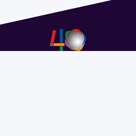
Address 1614 Isidoro de María. Floor 6 - Faculty of
Chemistry | Call (+598) 2924 1925 extension 1612 |
pedeciba@pedeciba.edu.uy
Razón Social: PROGRAMA DE DESARROLLO DE LAS
CIENCIAS BASICAS PEDECIBA
#SomosPEDECIBA
Programa de Desarrollo de las
Ciencias Básicas