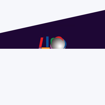
Address 1614 Isidoro de María. Floor 6 - Faculty of
Chemistry | Call (+598) 2924 1925 extension 1612 |
pedeciba@pedeciba.edu.uy
Razón Social: PROGRAMA DE DESARROLLO DE LAS
CIENCIAS BASICAS PEDECIBA