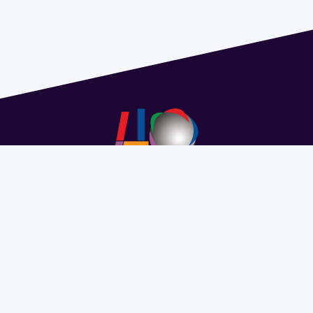
Address 1614 Isidoro de María. Floor 6 - Faculty of
Chemistry | Call (+598) 2924 1925 extension 1612 |
pedeciba@pedeciba.edu.uy
Razón Social: PROGRAMA DE DESARROLLO DE LAS
CIENCIAS BASICAS PEDECIBA