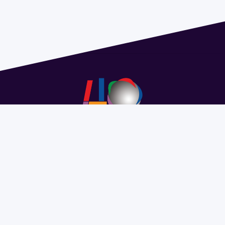
Address 1614 Isidoro de María. Floor 6 - Faculty of
Chemistry | Call (+598) 2924 1925 extension 1612 |
pedeciba@pedeciba.edu.uy
Razón Social: PROGRAMA DE DESARROLLO DE LAS
CIENCIAS BASICAS PEDECIBA