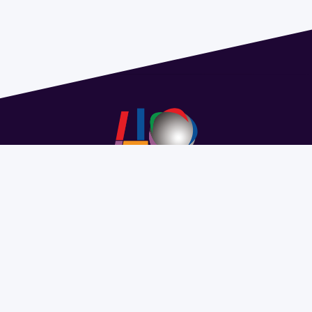
Address 1614 Isidoro de María. Floor 6 - Faculty of
Chemistry | Call (+598) 2924 1925 extension 1612 |
pedeciba@pedeciba.edu.uy
Razón Social: PROGRAMA DE DESARROLLO DE LAS
CIENCIAS BASICAS PEDECIBA