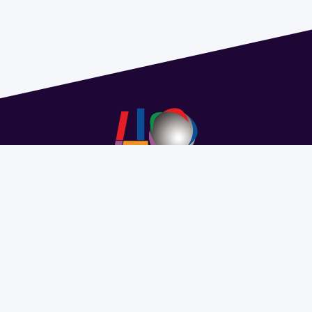
Address 1614 Isidoro de María. Floor 6 - Faculty of
Chemistry | Call (+598) 2924 1925 extension 1612 |
pedeciba@pedeciba.edu.uy
Razón Social: PROGRAMA DE DESARROLLO DE LAS
CIENCIAS BASICAS PEDECIBA