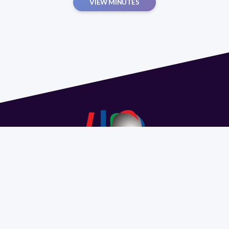
VIEW MINUTES
Address 1614 Isidoro de María. Floor 6 - Faculty of
Chemistry | Call (+598) 2924 1925 extension 1612 |
pedeciba@pedeciba.edu.uy
Razón Social: PROGRAMA DE DESARROLLO DE LAS
CIENCIAS BASICAS PEDECIBA