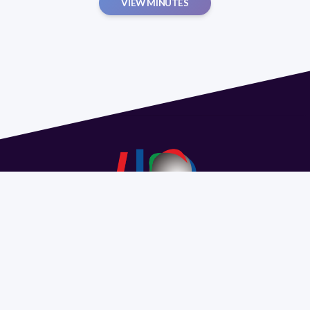
VIEW MINUTES
Address 1614 Isidoro de María. Floor 6 - Faculty of
Chemistry | Call (+598) 2924 1925 extension 1612 |
pedeciba@pedeciba.edu.uy
Razón Social: PROGRAMA DE DESARROLLO DE LAS
CIENCIAS BASICAS PEDECIBA