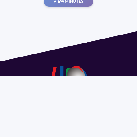
VIEW MINUTES
Address 1614 Isidoro de María. Floor 6 - Faculty of
Chemistry | Call (+598) 2924 1925 extension 1612 |
pedeciba@pedeciba.edu.uy
Razón Social: PROGRAMA DE DESARROLLO DE LAS
CIENCIAS BASICAS PEDECIBA